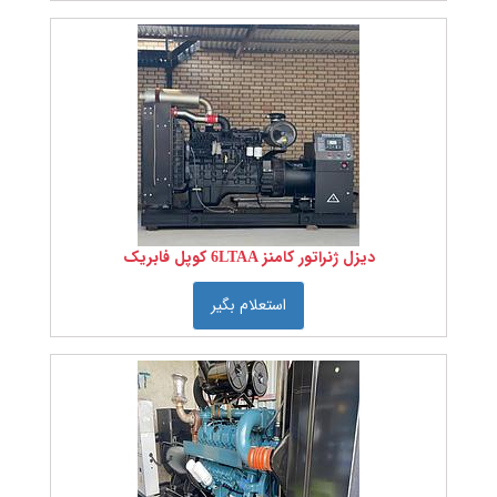
مواد
اولیه
نساجی
رنگ را
انتخاب
کنید:
جنس
دیزل ژنراتور کامنز 6LTAA کوپل فابریک
استعلام بگیر
کشور
سازنده
را
انتخاب
کنید
نمره