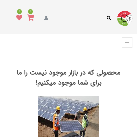
همه
محصولات
0
0
مد
و
پوشاک
فرش،
کفپوش
و
ترمه
محصولی که در بازار موجود نیست را ما
انواع
پارچه
برای شما موجود میکنیم!
انواع
نخ
ماشین
آلات
نساجی
،
ابزار
و
تجهیزات