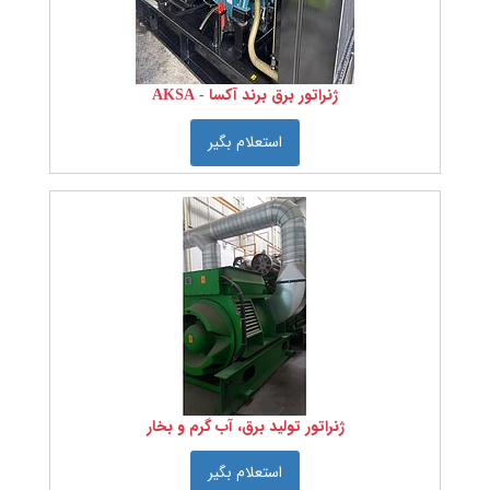
نخ را
انتخاب
کنید
ژنراتور برق برند آکسا - AKSA
تعداد
لای
استعلام بگیر
نخ را
انتخاب
کنید
درجه
بندی
پنبه را
انتخاب
کنید:
ژنراتور تولید برق، آب گرم و بخار
عرض
پارچه
استعلام بگیر