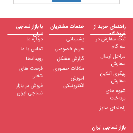
را
انتخاب
کنید:
راهنمای خرید از
خدمات مشتریان
با بازار نساجی
فروشگاه
ایران
ثبت سفارش در
پشتیبانی
درباره ما
سه گام
حریم خصوصی
تماس با ما
مراحل ارسال
گزارش مشکل
رویدادها
سفارش
ملاقات حضوری
فرصت های
پیگری آنلاین
شغلی
آموزش
سفارش
الکترونیکی
فروش در بازار
شیوه های
نساجی ایران
پرداخت
راهنمای سایز
بازار نساجی ایران