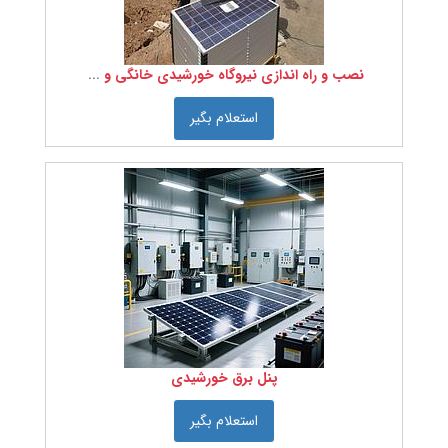
ماشین
آلات
نساجی
نصب و راه اندازی نیروگاه خورشیدی خانگی و صنعتی
قطعات
یدکی
ماشین
استعلام بگیر
ابزار
و
تجهیزات
تاسیسات
هوای
فشرده
آب
و
فاضلاب
برقی
قطعات
و
پنل برق خورشیدی
ملزومات
مصرفی
استعلام بگیر
خدمات
مهندسی