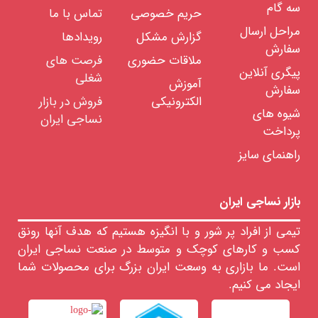
نخ
سه گام
حریم خصوصی
تماس با ما
رینگ
نخ
مراحل ارسال
گزارش مشکل
رویدادها
اپن
اند
سفارش
ملاقات حضوری
فرصت های
جت
هوا
پیگری آنلاین
شغلی
(ایرجت)
آموزش
سفارش
نخ
الکترونیکی
فروش در بازار
ورتکس
شیوه های
نساجی ایران
پرداخت
الیاف
بلند
راهنمای سایز
فیلامنت
نخ
های
بازار نساجی ایران
فانتزی
تیمی از افراد پر شور و با انگیزه هستیم که هدف آنها رونق
رنگرزی
انواع
کسب و کارهای کوچک و متوسط در صنعت نساجی ایران
نخ
است. ما بازاری به وسعت ایران بزرگ برای محصولات شما
تابندگی
نخ
ایجاد می کنیم.
خدمات
آزمایشگاهی
نخ