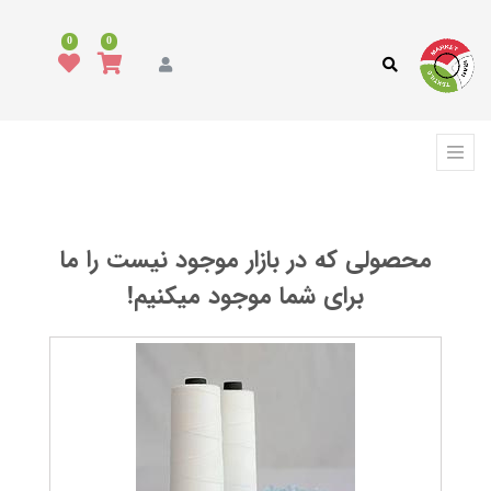
همه
محصولات
0
0
مد
و
پوشاک
فرش،
کفپوش
و
ترمه
محصولی که در بازار موجود نیست را ما
انواع
پارچه
برای شما موجود میکنیم!
انواع
نخ
ماشین
آلات
نساجی
،
ابزار
و
تجهیزات