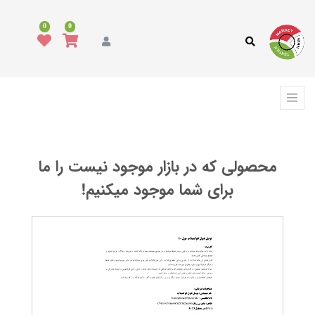
همه
محصولات
0
0
مد
و
پوشاک
فرش،
کفپوش
و
ترمه
محصولی که در بازار موجود نیست را ما
انواع
پارچه
برای شما موجود میکنیم!
انواع
نخ
ماشین
آلات
نساجی
،
ابزار
و
تجهیزات