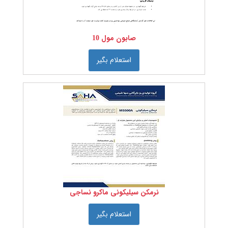
مواد
اولیه
نساجی
صابون مول 10
الیاف
رنگ
استعلام بگیر
های
نساجی
مواد
تعاونی
نساجی
مقدمات
رنگرزی
چاپ
تکمیل
صابون
پس
نرمکن سیلیکونی ماکرو نساجی
شور
نرم
کننده
استعلام بگیر
نانیونیک
سیلیکونی