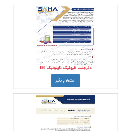
نرم
کننده
سیلیکونی
هیدروفیل
نرم
کننده
سیلیکونی
هیدروفوب
لکه
بر
صنعتی
مواد
شیمیایی
نساجی
دترجنت آنیونیک ناینونیک f50
رنگ را
انتخاب
استعلام بگیر
کنید:
جنس
کشور
سازنده