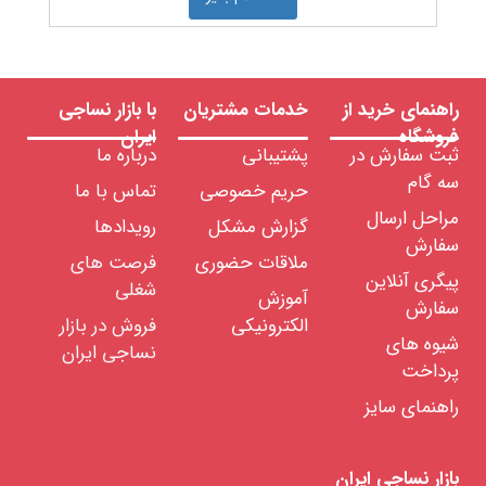
راهنمای خرید از
خدمات مشتریان
با بازار نساجی
فروشگاه
ایران
ثبت سفارش در
پشتیبانی
درباره ما
سه گام
حریم خصوصی
تماس با ما
مراحل ارسال
گزارش مشکل
رویدادها
سفارش
ملاقات حضوری
فرصت های
پیگری آنلاین
شغلی
آموزش
سفارش
الکترونیکی
فروش در بازار
شیوه های
نساجی ایران
پرداخت
راهنمای سایز
بازار نساجی ایران