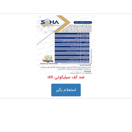
ضد کف سیلیکونی s60
استعلام بگیر