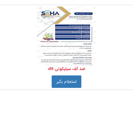
ضد کف سیلیکونی s80
استعلام بگیر