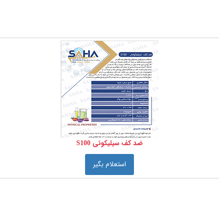
ضد کف سیلیکونی S100
استعلام بگیر