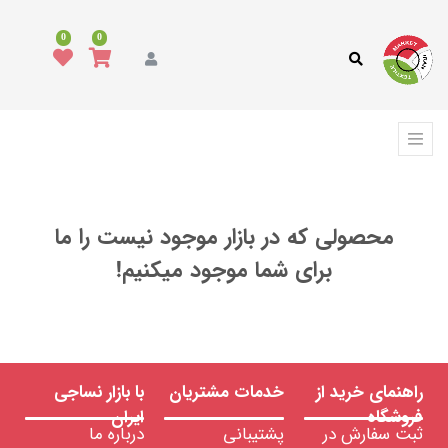
همه
محصولات
0
0
مد
و
پوشاک
فرش،
کفپوش
و
ترمه
محصولی که در بازار موجود نیست را ما
انواع
پارچه
برای شما موجود میکنیم!
انواع
نخ
ریسیده
شده
راهنمای خرید از
خدمات مشتریان
با بازار نساجی
فیلامنت
فروشگاه
ایران
ثبت سفارش در
پشتیبانی
درباره ما
نخ