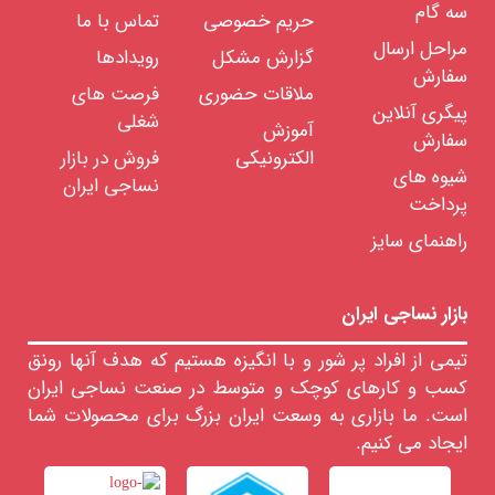
های
سه گام
حریم خصوصی
تماس با ما
پلی
استر
مراحل ارسال
گزارش مشکل
رویدادها
نخ
ویسکوز
سفارش
ریون
ملاقات حضوری
فرصت های
پیگری آنلاین
شغلی
آموزش
نخ
سفارش
نایلون
الکترونیکی
فروش در بازار
نخ
شیوه های
نساجی ایران
نایلون
پرداخت
6
نخ
راهنمای سایز
نایلون
66
انواع
کش
بازار نساجی ایران
نخ
های
فانتزی
تیمی از افراد پر شور و با انگیزه هستیم که هدف آنها رونق
کسب و کارهای کوچک و متوسط در صنعت نساجی ایران
رنگرزی
انواع
است. ما بازاری به وسعت ایران بزرگ برای محصولات شما
نخ
ایجاد می کنیم.
تابندگی
نخ
خدمات