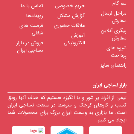
سه گام
کاپشن
حریم خصوصی
تماس با ما
/
پالتو
مراحل ارسال
گزارش مشکل
رویدادها
پیراهن
سفارش
/
ملاقات حضوری
فرصت های
تی
پیگری آنلاین
شرت
شغلی
آموزش
/
سفارش
پلو
الکترونیکی
فروش در بازار
شرت
شیوه های
شلوار
نساجی ایران
/
پرداخت
شلوارک
راهنمای سایز
لباس
زیر
لباس
ورزشی
بازار نساجی ایران
جوراب
مردانه
تیمی از افراد پر شور و با انگیزه هستیم که هدف آنها رونق
ست
کسب و کارهای کوچک و متوسط در صنعت نساجی ایران
لباس
راحتی
است. ما بازاری به وسعت ایران بزرگ برای محصولات شما
مردانه
کفش
ایجاد می کنیم.
و
کتانی
مردانه