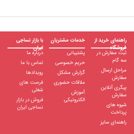
راهنمای خرید از
خدمات مشتریان
با بازار نساجی
فروشگاه
ایران
ثبت سفارش در
پشتیبانی
درباره ما
سه گام
حریم خصوصی
تماس با ما
مراحل ارسال
گزارش مشکل
رویدادها
سفارش
ملاقات حضوری
فرصت های
پیگری آنلاین
شغلی
آموزش
سفارش
الکترونیکی
فروش در بازار
شیوه های
نساجی ایران
پرداخت
راهنمای سایز