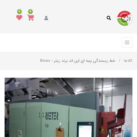
0
0
کالاها
خط ریسندگی پنبه ای اپن اند برند ریتر - Rieter