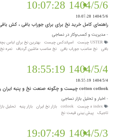
1404/5/6 10:07:28
1404/5/6 10:07:28
راهنمای کامل خرید نخ برای برای جوراب بافی ، کش بافی و تریکو (n for knitting-socks-elastic
-
مدیریت و کسب‌وکار در نساجی
USTER چیست
اسپاندکس چیست
بهترین نخ برای لباس بچه 
بافی
نخ مناسب جوراب بافی
نخ مناسب ماشین گردباف
نمره نخ 
1404/5/4 18:55:19
1404/5/4 18:55:19
cotton cotlook چیست و چگونه صنعت نخ و پنبه ایران را متحول می کند؟
-
اخبار و تحلیل بازار نساجی
a index چیست
cotlook
بازار نخ ایران
بازار پنبه
تحلیل بازار
تاجیک
پیش بینی قیمت نخ
1404/5/3 19:07:49