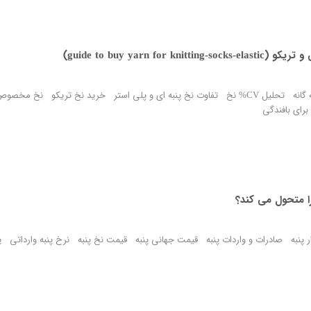
guide to buy yar)
گانه
تحلیل CV% نخ
تفاوت نخ پنبه ای و پلی استر
خرید نخ تریکو
نخ مخصوص
برای بافندگی
 پنبه
صادرات و واردات پنبه
قیمت جهانی پنبه
قیمت نخ پنبه
نرخ پنبه وارداتی
پ