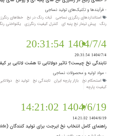
5 خطای رایج در رنگرزی نخ های پنبه ای و روش های پیشگیری از آن (cotton-yarn-dyeing-common-mistakes)
-
فرآیندها و تکنیک‌های تولید نساجی
استانداردهای رنگرزی نساجی
ثبات رنگ در نخ
خطاهای رنگرز
رنگ
پیش تیمار نخ پنبه ای
کنترل کیفیت رنگرزی
یکنواختی رنگ
1404/7/4 20:31:54
1404/7/4 20:31:54
تابندگی نخ چیست؟ تاثیر دولاتابی تا هشت لاتابی بر کیفیت، استحکام و ظاه
-
مواد اولیه و محصولات نساجی
استحکام نخ
بازار پارچه ایران
تابندگی نخ
تولید نخ
دولاتابی
کیفیت پارچه
1404/6/19 14:21:02
1404/6/19 14:21:02
راهنمای کامل انتخاب نخ ایرجت برای تولید کنندگان (airjet-yarn-selection-guide) | نکات فنی، اقتصادی و کاربردی