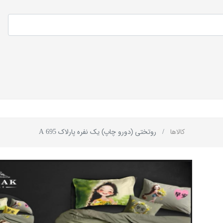
کالاها
روتختی (دورو چاپ) یک نفره پارلاک A 695