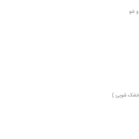
و شو
 خشک شویی )