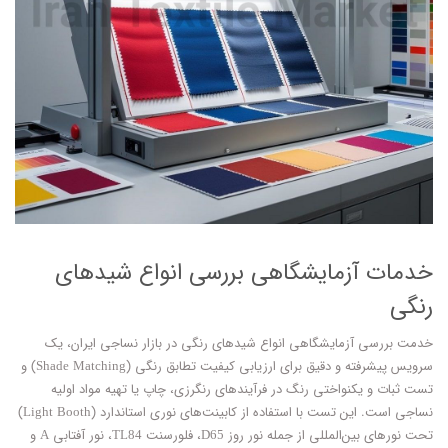
خدمات آزمایشگاهی بررسی انواع شیدهای
رنگی
خدمت بررسی آزمایشگاهی انواع شیدهای رنگی در بازار نساجی ایران، یک
سرویس پیشرفته و دقیق برای ارزیابی کیفیت تطابق رنگی (Shade Matching) و
تست ثبات و یکنواختی رنگ در فرآیندهای رنگرزی، چاپ یا تهیه مواد اولیه
نساجی است. این تست با استفاده از کابینت‌های نوری استاندارد (Light Booth)
تحت نورهای بین‌المللی از جمله نور روز D65، فلورسنت TL84، نور آفتابی A و