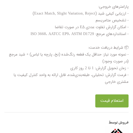
پارامترهای خروجی:
- ارزیابی کیفی شید (Exact Match, Slight Variation, Reject)
- تشخیص متامریسم
- امکان گزارش تفاوت عددی ∆E در صورت تقاضا
- استانداردهای مرجع: ISO 3668، AATCC EP9، ASTM D1729
📦 شرایط دریافت خدمت:
- نمونه مورد نیاز: حداقل یک قطعه رنگ‌شده (نخ، پارچه یا لباس) + شید مرجع
(در صورت وجود)
- زمان تحویل گزارش: 1 تا 2 روز کاری
- فرمت گزارش: تحلیلی، طبقه‌بندی‌شده، قابل ارائه به واحد کنترل کیفیت یا
مشتری خارجی
استعلام قیمت
فروش توسط