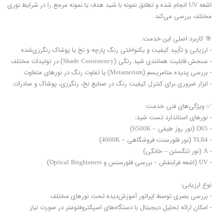
اشعه UV انجام شده و تطابق نمونه با شید هدف یا نمونه مرجع را در شرایط نوری
مختلف بررسی می‌کند.
🎯 کاربرد اصلی این خدمت:
- ارزیابی و تأیید کیفیت و یکنواختی رنگ پارچه و نخ یا پوشاک رنگرزی‌شده
- سنجش قابلیت همانندی شید رنگی (Shade Consistency) در تولیدات مختلف
- بررسی پدیده متامریسم (Metamerism) یا تفاوت رنگ در نورهای متفاوت
- ابزار ضروری برای کنترل کیفیت رنگ در صنایع نخ، رنگرزی، پوشاک و صادرات
✅ ویژگی‌های فنی خدمت:
- نورهای استاندارد تست شید:
- D65 (نور روز طیفی – 6500K)
- TL84 (نور فلورسنت فروشگاهی – 4000K)
- A (نور تنگستن – خانگی)
- UV (اشعه فرابنفش – بررسی فلورسنس و Optical Brighteners)
نوع ارزیابی:
- بررسی بصری توسط اپراتور آموزش‌دیده تحت نورهای مختلف
- امکان ارائه تحلیل دیجیتال با دستگاه‌های اسپکتروفتومتر در صورت نیاز