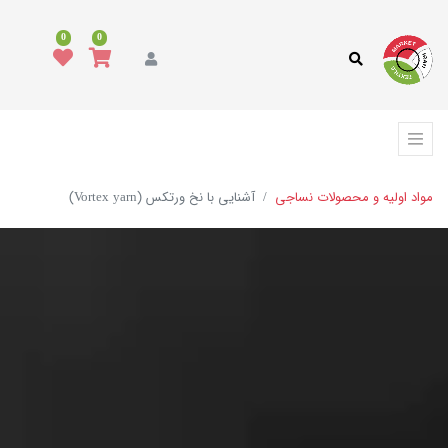
0
0
مواد اولیه و محصولات نساجی
آشنایی با نخ ورتکس (Vortex yarn)