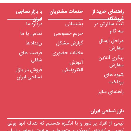
راهنمای خرید از
خدمات مشتریان
با بازار نساجی
فروشگاه
ایران
ثبت سفارش در
پشتیبانی
درباره ما
سه گام
حریم خصوصی
تماس با ما
مراحل ارسال
گزارش مشکل
رویدادها
سفارش
ملاقات حضوری
فرصت های
پیگری آنلاین
شغلی
آموزش
سفارش
الکترونیکی
فروش در بازار
شیوه های
نساجی ایران
پرداخت
راهنمای سایز
بازار نساجی ایران
تیمی از افراد پر شور و با انگیزه هستیم که هدف آنها رونق
کسب و کارهای کوچک و متوسط در صنعت نساجی ایران