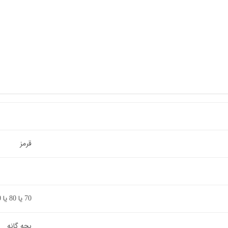
قرمز
70 یا 80 یا 90 یا 100
بچه گانه