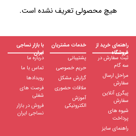
هیچ محصولی تعریف نشده است.
راهنمای خرید از
خدمات مشتریان
با بازار نساجی
فروشگاه
ایران
ثبت سفارش در
پشتیبانی
درباره ما
سه گام
حریم خصوصی
تماس با ما
مراحل ارسال
گزارش مشکل
رویدادها
سفارش
ملاقات حضوری
فرصت های
پیگری آنلاین
شغلی
آموزش
سفارش
الکترونیکی
فروش در بازار
شیوه های
نساجی ایران
پرداخت
راهنمای سایز