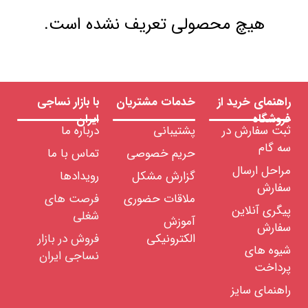
هیچ محصولی تعریف نشده است.
راهنمای خرید از
خدمات مشتریان
با بازار نساجی
فروشگاه
ایران
ثبت سفارش در
پشتیبانی
درباره ما
سه گام
حریم خصوصی
تماس با ما
مراحل ارسال
گزارش مشکل
رویدادها
سفارش
ملاقات حضوری
فرصت های
پیگری آنلاین
شغلی
آموزش
سفارش
الکترونیکی
فروش در بازار
شیوه های
نساجی ایران
پرداخت
راهنمای سایز