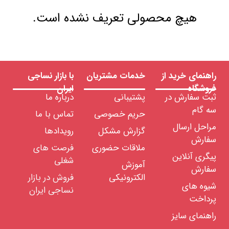
هیچ محصولی تعریف نشده است.
راهنمای خرید از
خدمات مشتریان
با بازار نساجی
فروشگاه
ایران
ثبت سفارش در
پشتیبانی
درباره ما
سه گام
حریم خصوصی
تماس با ما
مراحل ارسال
گزارش مشکل
رویدادها
سفارش
ملاقات حضوری
فرصت های
پیگری آنلاین
شغلی
آموزش
سفارش
الکترونیکی
فروش در بازار
شیوه های
نساجی ایران
پرداخت
راهنمای سایز