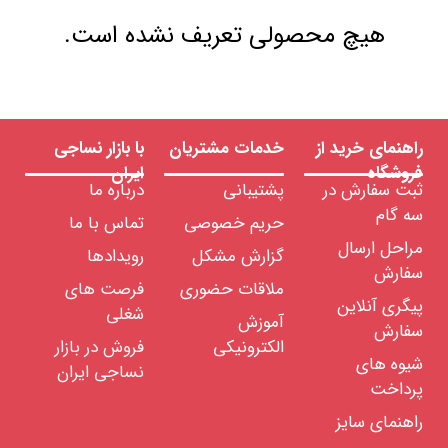
هیچ محصولی تعریف نشده است.
راهنمای خرید از
خدمات مشتریان
با بازار نساجی
فروشگاه
ایران
ثبت سفارش در
پشتیبانی
درباره ما
سه گام
حریم خصوصی
تماس با ما
مراحل ارسال
گزارش مشکل
رویدادها
سفارش
ملاقات حضوری
فرصت های
پیگری آنلاین
شغلی
آموزش
سفارش
الکترونیکی
فروش در بازار
شیوه های
نساجی ایران
پرداخت
راهنمای سایز