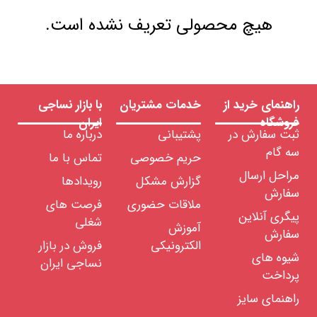
هیچ محصولی تعریف نشده است.
راهنمای خرید از
خدمات مشتریان
با بازار نساجی
فروشگاه
ایران
ثبت سفارش در
پشتیبانی
درباره ما
سه گام
حریم خصوصی
تماس با ما
مراحل ارسال
گزارش مشکل
رویدادها
سفارش
ملاقات حضوری
فرصت های
پیگری آنلاین
شغلی
آموزش
سفارش
الکترونیکی
فروش در بازار
شیوه های
نساجی ایران
پرداخت
راهنمای سایز