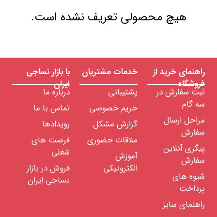
هیچ محصولی تعریف نشده است.
راهنمای خرید از
خدمات مشتریان
با بازار نساجی
فروشگاه
ایران
ثبت سفارش در
پشتیبانی
درباره ما
سه گام
حریم خصوصی
تماس با ما
مراحل ارسال
گزارش مشکل
رویدادها
سفارش
ملاقات حضوری
فرصت های
پیگری آنلاین
شغلی
آموزش
سفارش
الکترونیکی
فروش در بازار
شیوه های
نساجی ایران
پرداخت
راهنمای سایز