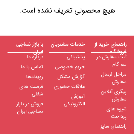
هیچ محصولی تعریف نشده است.
راهنمای خرید از
خدمات مشتریان
با بازار نساجی
فروشگاه
ایران
ثبت سفارش در
پشتیبانی
درباره ما
سه گام
حریم خصوصی
تماس با ما
مراحل ارسال
گزارش مشکل
رویدادها
سفارش
ملاقات حضوری
فرصت های
پیگری آنلاین
شغلی
آموزش
سفارش
الکترونیکی
فروش در بازار
شیوه های
نساجی ایران
پرداخت
راهنمای سایز