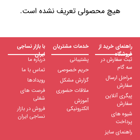
هیچ محصولی تعریف نشده است.
راهنمای خرید از
خدمات مشتریان
با بازار نساجی
فروشگاه
ایران
ثبت سفارش در
پشتیبانی
درباره ما
سه گام
حریم خصوصی
تماس با ما
مراحل ارسال
گزارش مشکل
رویدادها
سفارش
ملاقات حضوری
فرصت های
پیگری آنلاین
شغلی
آموزش
سفارش
الکترونیکی
فروش در بازار
شیوه های
نساجی ایران
پرداخت
راهنمای سایز