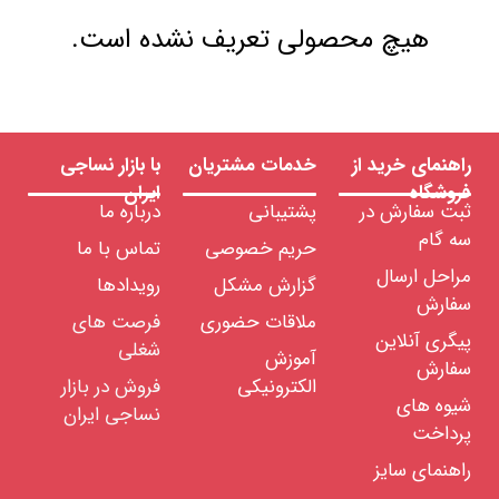
هیچ محصولی تعریف نشده است.
راهنمای خرید از
خدمات مشتریان
با بازار نساجی
فروشگاه
ایران
ثبت سفارش در
پشتیبانی
درباره ما
سه گام
حریم خصوصی
تماس با ما
مراحل ارسال
گزارش مشکل
رویدادها
سفارش
ملاقات حضوری
فرصت های
پیگری آنلاین
شغلی
آموزش
سفارش
الکترونیکی
فروش در بازار
شیوه های
نساجی ایران
پرداخت
راهنمای سایز