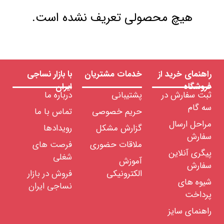
هیچ محصولی تعریف نشده است.
راهنمای خرید از
خدمات مشتریان
با بازار نساجی
فروشگاه
ایران
ثبت سفارش در
پشتیبانی
درباره ما
سه گام
حریم خصوصی
تماس با ما
مراحل ارسال
گزارش مشکل
رویدادها
سفارش
ملاقات حضوری
فرصت های
پیگری آنلاین
شغلی
آموزش
سفارش
الکترونیکی
فروش در بازار
شیوه های
نساجی ایران
پرداخت
راهنمای سایز