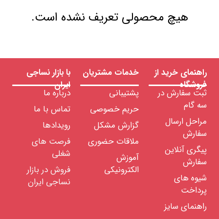
هیچ محصولی تعریف نشده است.
راهنمای خرید از
خدمات مشتریان
با بازار نساجی
فروشگاه
ایران
ثبت سفارش در
پشتیبانی
درباره ما
سه گام
حریم خصوصی
تماس با ما
مراحل ارسال
گزارش مشکل
رویدادها
سفارش
ملاقات حضوری
فرصت های
پیگری آنلاین
شغلی
آموزش
سفارش
الکترونیکی
فروش در بازار
شیوه های
نساجی ایران
پرداخت
راهنمای سایز