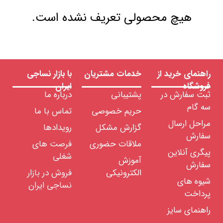
هیچ محصولی تعریف نشده است.
راهنمای خرید از
خدمات مشتریان
با بازار نساجی
فروشگاه
ایران
ثبت سفارش در
پشتیبانی
درباره ما
سه گام
حریم خصوصی
تماس با ما
مراحل ارسال
گزارش مشکل
رویدادها
سفارش
ملاقات حضوری
فرصت های
پیگری آنلاین
شغلی
آموزش
سفارش
الکترونیکی
فروش در بازار
شیوه های
نساجی ایران
پرداخت
راهنمای سایز