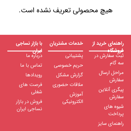
هیچ محصولی تعریف نشده است.
راهنمای خرید از
خدمات مشتریان
با بازار نساجی
فروشگاه
ایران
ثبت سفارش در
پشتیبانی
درباره ما
سه گام
حریم خصوصی
تماس با ما
مراحل ارسال
گزارش مشکل
رویدادها
سفارش
ملاقات حضوری
فرصت های
پیگری آنلاین
شغلی
آموزش
سفارش
الکترونیکی
فروش در بازار
شیوه های
نساجی ایران
پرداخت
راهنمای سایز