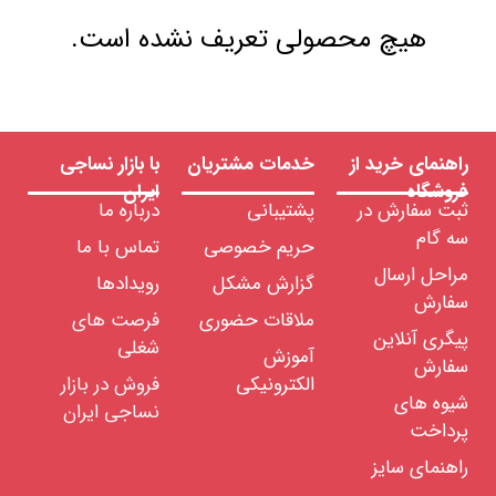
هیچ محصولی تعریف نشده است.
راهنمای خرید از
خدمات مشتریان
با بازار نساجی
فروشگاه
ایران
ثبت سفارش در
پشتیبانی
درباره ما
سه گام
حریم خصوصی
تماس با ما
مراحل ارسال
گزارش مشکل
رویدادها
سفارش
ملاقات حضوری
فرصت های
پیگری آنلاین
شغلی
آموزش
سفارش
الکترونیکی
فروش در بازار
شیوه های
نساجی ایران
پرداخت
راهنمای سایز