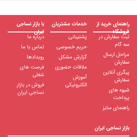
راهنمای خرید از
خدمات مشتریان
با بازار نساجی
فروشگاه
ایران
ثبت سفارش در
پشتیبانی
درباره ما
سه گام
حریم خصوصی
تماس با ما
مراحل ارسال
گزارش مشکل
رویدادها
سفارش
ملاقات حضوری
فرصت های
پیگری آنلاین
شغلی
آموزش
سفارش
الکترونیکی
فروش در بازار
شیوه های
نساجی ایران
پرداخت
راهنمای سایز
بازار نساجی ایران