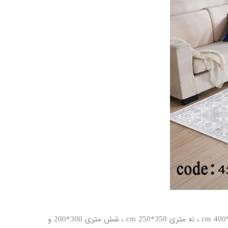
روفرشی کشدار مخمل شانل با تراکم بالا ، ثبات رنگ ، جارو کشی آسان ، قابل شستشو در ماشین لباس شویی در ابعاد دوازده متری 300*400 cm ، نه متری 350*250 cm ، شش متری 300*200 و