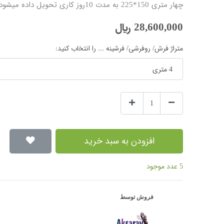
چهار متری 150*225 به مدت 10روز کاری تحویل داده میشود توجه کنید که رنگ عکس ژورنال با روی پارچه چند درصد تفاوت وجود دارد
28,600,000
﷼
متراژ فرش/ روفرشی/ فرشینه ... را انتخاب کنید:
افزودن به سبد خرید
5 عدد موجود
فروش توسط