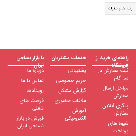
رتبه ها و نظرات
راهنمای خرید از
خدمات مشتریان
با بازار نساجی
فروشگاه
ایران
ثبت سفارش در
پشتیبانی
درباره ما
سه گام
حریم خصوصی
تماس با ما
مراحل ارسال
گزارش مشکل
رویدادها
سفارش
ملاقات حضوری
فرصت های
پیگری آنلاین
شغلی
آموزش
سفارش
الکترونیکی
فروش در بازار
شیوه های
نساجی ایران
پرداخت