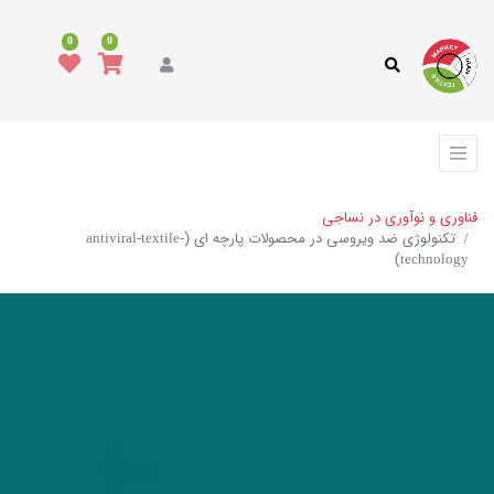
0
0
فناوری و نوآوری در نساجی
تکنولوژی ضد ویروسی در محصولات پارچه ای (antiviral-textile-
technology)