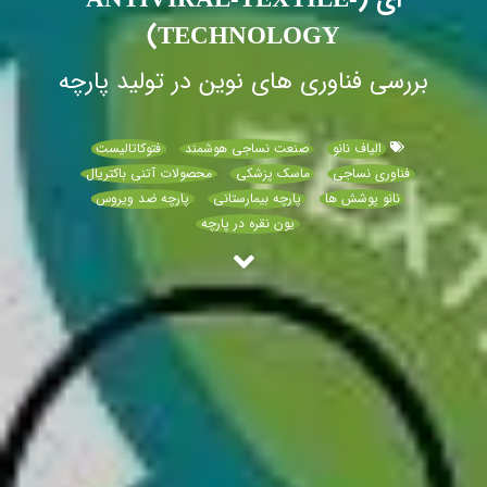
ای (ANTIVIRAL-TEXTILE-
TECHNOLOGY)
بررسی فناوری های نوین در تولید پارچه
الیاف نانو
صنعت نساجی هوشمند
فتوکاتالیست
فناوری نساجی
ماسک پزشکی
محصولات آتنی باکتریال
نانو پوشش ها
پارچه بیمارستانی
پارچه ضد ویروس
یون نقره در پارچه