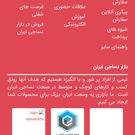
سفارش
های
ملاقات حضوری
فرصت های
سیستم
پیگری آنلاین
پشمی
شغلی
آموزش
و
سفارش
فاستونی
الکترونیکی
فروش در بازار
شیوه های
انواع
نساجی ایران
پارچه
پرداخت
از
الیاف
راهنمای سایز
نباتی
(غیر
از
پنبه)
بازار نساجی ایران
تکنیکال
تکستایل
تیمی از افراد پر شور و با انگیزه هستیم که هدف آنها رونق
تاری
پودی
کسب و کارهای کوچک و متوسط در صنعت نساجی ایران
است. ما بازاری به وسعت ایران بزرگ برای محصولات شما
حلقوی
ایجاد می کنیم.
بی
بافت
خدمات
در
انواع
پارچه