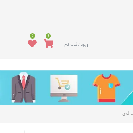
0
0
ورود / ثبت نام
د گری