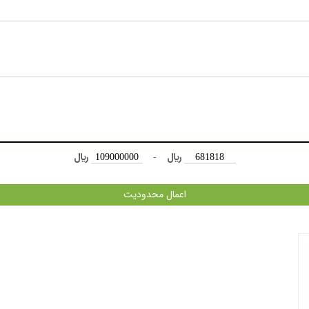
﷼
-
﷼
اعمال محدودیت