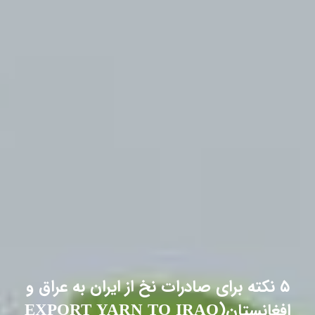
۵ نکته برای صادرات نخ از ایران به عراق و
افغانستان(EXPORT YARN TO IRAQ