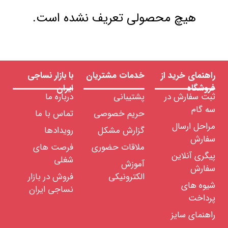
هیچ محصولی تعریف نشده است.
راهنمای خرید از
خدمات مشتریان
با بازار نساجی
فروشگاه
ایران
ثبت سفارش در
پشتیبانی
درباره ما
سه گام
حریم خصوصی
تماس با ما
مراحل ارسال
گزارش مشکل
رویدادها
سفارش
ملاقات حضوری
فرصت های
پیگری آنلاین
شغلی
آموزش
سفارش
الکترونیکی
فروش در بازار
شیوه های
نساجی ایران
پرداخت
راهنمای سایز