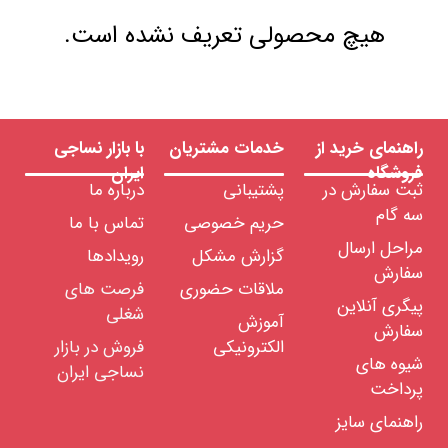
هیچ محصولی تعریف نشده است.
راهنمای خرید از
خدمات مشتریان
با بازار نساجی
فروشگاه
ایران
ثبت سفارش در
پشتیبانی
درباره ما
سه گام
حریم خصوصی
تماس با ما
مراحل ارسال
گزارش مشکل
رویدادها
سفارش
ملاقات حضوری
فرصت های
پیگری آنلاین
شغلی
آموزش
سفارش
الکترونیکی
فروش در بازار
شیوه های
نساجی ایران
پرداخت
راهنمای سایز